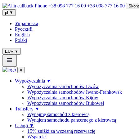
+38 098 777 16 00
Skont
pl
▼
Українська
Русский
English
Polski
EUR
▼
×
Wypożyczalnia
▼
Wypożyczalnia samochodów Lwów
Wypożyczalnia samochodów Iwano-Frankowsk
Wypożyczalnia samochodów Kijów
Wypożyczalnia samochodów Bukowel
Transfery
▼
Wynajmę samochód z kierowcą
Wynajem samochodu pancernego z kierowcą
Usługi
▼
15% zniżki za wczesną rezerwację
Wsparcie