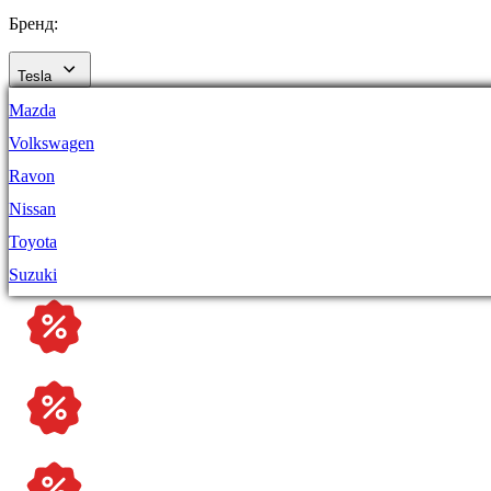
Бренд:
Tesla
Mazda
Volkswagen
Ravon
Nissan
Toyota
Suzuki
Škoda
Renault
Porsche
Kia
Hyundai
Ford