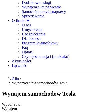
Dodatkowe usługi
Wynajem auta na wesele
Samochód na czas naprawy
Sprzedawanie
O firmie
▼
O nas
Umyć orendi
Ubezpieczenia
Dla biznesu
Program lojalnościowy
Faq
Opinie
Czym jest kaucja i jak działa?
Aktualności
Łączność
Alin
/
Wypożyczalnia samochodów Tesla
Wynajem samochodów Tesla
Wybór auto
Wynajem