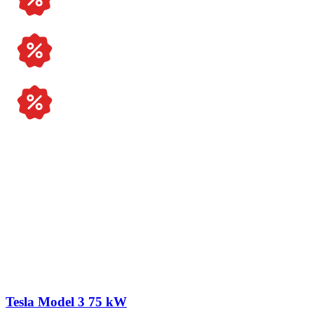
Jeep
Mercedes-Benz
Audi
Tesla
Land Rover
Dodge
Tesla Model 3 75 kW