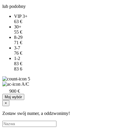
lub podobny
VIP 3+
63 €
30+
55 €
8-29
71 €
3-7
76 €
1-2
83 €
83
6
5
A/C
900 €
Moj wybór
×
Zostaw swój numer, a oddzwonimy!