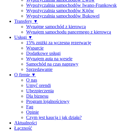
Wypożyczalnia samochodów Iwano-Frankowsk
Wypożyczalnia samochodów Kijów
Wypożyczalnia samochodów Bukowel
Transfery
▼
Wynajmę samochód z kierowcą
Wynajem samochodu pancernego z kierowcą
Usługi
▼
15% zniżki za wczesną rezerwację
Wsparcie
Dodatkowe usługi
Wynajem auta na wesele
Samochód na czas naprawy
Sprzedawanie
O firmie
▼
O nas
Umyć orendi
Ubezpieczenia
Dla biznesu
Program lojalnościowy
Faq
Opinie
Czym jest kaucja i jak działa?
Aktualności
Łączność