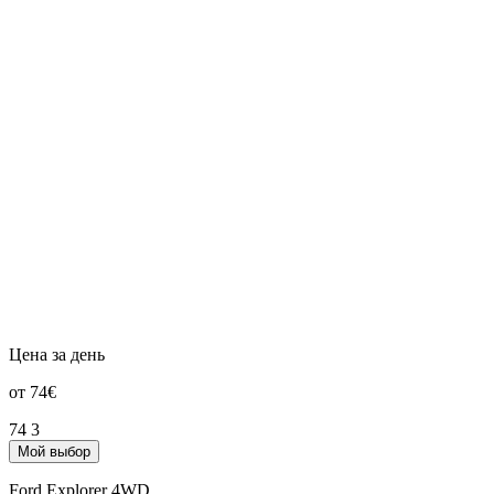
Цена за день
от 74€
74
3
Мой выбор
Ford Explorer 4WD