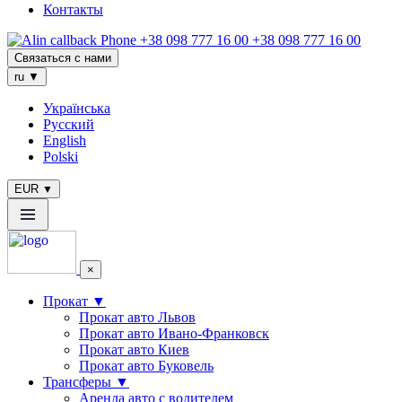
Контакты
+38 098 777 16 00
Связаться с нами
ru
▼
Українська
Русский
English
Polski
EUR
▼
×
Прокат
▼
Прокат авто Львов
Прокат авто Ивано-Франковск
Прокат авто Киев
Прокат авто Буковель
Трансферы
▼
Аренда авто с водителем